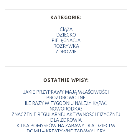
KATEGORIE:
CIĄŻA
DZIECKO
PIELĘGNACJA
ROZRYWKA
ZDROWIE
OSTATNIE WPISY:
JAKIE PRZYPRAWY MAJĄ WŁAŚCIWOŚCI
PROZDROWOTNE
ILE RAZY W TYGODNIU NALEŻY KĄPAĆ
NOWORODKA?
ZNACZENIE REGULARNEJ AKTYWNOŚCI FIZYCZNEJ
DLA ZDROWIA
KILKA POMYSŁÓW NA ZABAWY DLA DZIECI W
DOMU – KREATYWNE ZABAWY I GRY