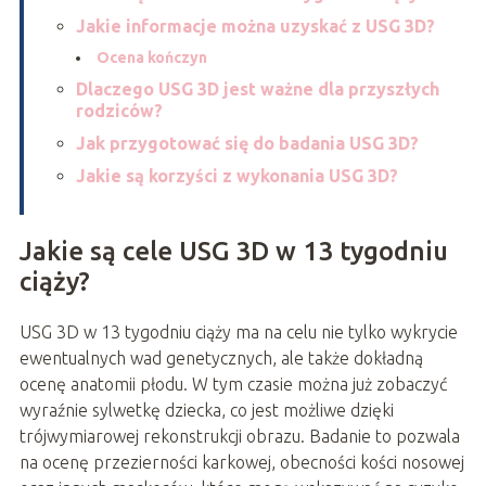
Jakie informacje można uzyskać z USG 3D?
Ocena kończyn
Dlaczego USG 3D jest ważne dla przyszłych
rodziców?
Jak przygotować się do badania USG 3D?
Jakie są korzyści z wykonania USG 3D?
Jakie są cele USG 3D w 13 tygodniu
ciąży?
USG 3D w 13 tygodniu ciąży ma na celu nie tylko wykrycie
ewentualnych wad genetycznych, ale także dokładną
ocenę anatomii płodu. W tym czasie można już zobaczyć
wyraźnie sylwetkę dziecka, co jest możliwe dzięki
trójwymiarowej rekonstrukcji obrazu. Badanie to pozwala
na ocenę przezierności karkowej, obecności kości nosowej