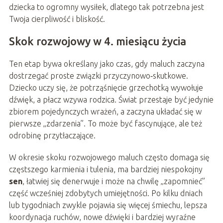
dziecka to ogromny wysiłek, dlatego tak potrzebna jest
Twoja cierpliwość i bliskość.
Skok rozwojowy w 4. miesiącu życia
Ten etap bywa określany jako czas, gdy maluch zaczyna
dostrzegać proste związki przyczynowo‑skutkowe.
Dziecko uczy się, że potrząśnięcie grzechotką wywołuje
dźwięk, a płacz wzywa rodzica. Świat przestaje być jedynie
zbiorem pojedynczych wrażeń, a zaczyna układać się w
pierwsze „zdarzenia”. To może być fascynujące, ale też
odrobinę przytłaczające.
W okresie skoku rozwojowego maluch często domaga się
częstszego karmienia i tulenia, ma bardziej niespokojny
sen
, łatwiej się denerwuje i może na chwilę „zapomnieć”
część wcześniej zdobytych umiejętności. Po kilku dniach
lub tygodniach zwykle pojawia się więcej śmiechu, lepsza
koordynacja ruchów, nowe dźwięki i bardziej wyraźne