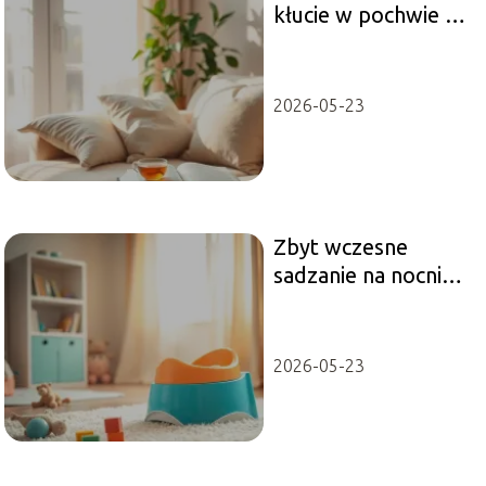
kłucie w pochwie –
co to oznacza?
2026-05-23
Zbyt wczesne
sadzanie na nocnik –
jakie mogą być
konsekwencje?
2026-05-23