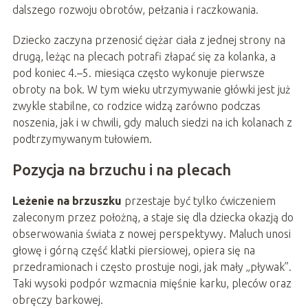
dalszego rozwoju obrotów, pełzania i raczkowania.
Dziecko zaczyna przenosić ciężar ciała z jednej strony na
drugą, leżąc na plecach potrafi złapać się za kolanka, a
pod koniec 4.–5. miesiąca często wykonuje pierwsze
obroty na bok. W tym wieku utrzymywanie główki jest już
zwykle stabilne, co rodzice widzą zarówno podczas
noszenia, jak i w chwili, gdy maluch siedzi na ich kolanach z
podtrzymywanym tułowiem.
Pozycja na brzuchu i na plecach
Leżenie na brzuszku
przestaje być tylko ćwiczeniem
zaleconym przez położną, a staje się dla dziecka okazją do
obserwowania świata z nowej perspektywy. Maluch unosi
głowę i górną część klatki piersiowej, opiera się na
przedramionach i często prostuje nogi, jak mały „pływak”.
Taki wysoki podpór wzmacnia mięśnie karku, pleców oraz
obręczy barkowej.