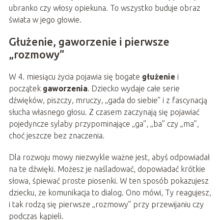
ubranko czy włosy opiekuna. To wszystko buduje obraz
świata w jego głowie.
Głużenie, gaworzenie i pierwsze
„rozmowy”
W 4. miesiącu życia pojawia się bogate
głużenie
i
początek
gaworzenia
. Dziecko wydaje całe serie
dźwięków, piszczy, mruczy, „gada do siebie” i z fascynacją
słucha własnego głosu. Z czasem zaczynają się pojawiać
pojedyncze sylaby przypominające „ga”, „ba” czy „ma”,
choć jeszcze bez znaczenia.
Dla rozwoju mowy niezwykle ważne jest, abyś odpowiadał
na te dźwięki. Możesz je naśladować, dopowiadać krótkie
słowa, śpiewać proste piosenki. W ten sposób pokazujesz
dziecku, że komunikacja to dialog. Ono mówi, Ty reagujesz,
i tak rodzą się pierwsze „rozmowy” przy przewijaniu czy
podczas kąpieli.