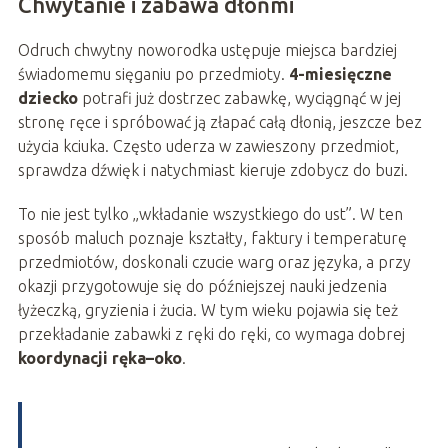
Chwytanie i zabawa dłońmi
Odruch chwytny noworodka ustępuje miejsca bardziej
świadomemu sięganiu po przedmioty.
4-miesięczne
dziecko
potrafi już dostrzec zabawkę, wyciągnąć w jej
stronę ręce i spróbować ją złapać całą dłonią, jeszcze bez
użycia kciuka. Często uderza w zawieszony przedmiot,
sprawdza dźwięk i natychmiast kieruje zdobycz do buzi.
To nie jest tylko „wkładanie wszystkiego do ust”. W ten
sposób maluch poznaje kształty, faktury i temperaturę
przedmiotów, doskonali czucie warg oraz języka, a przy
okazji przygotowuje się do późniejszej nauki jedzenia
łyżeczką, gryzienia i żucia. W tym wieku pojawia się też
przekładanie zabawki z ręki do ręki, co wymaga dobrej
koordynacji ręka–oko
.