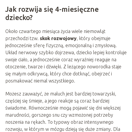
Jak rozwija się 4-miesięczne
dziecko?
Około czwartego miesiąca życia wiele niemowląt
przechodzi tzw.
skok rozwojowy
, który obejmuje
jednocześnie sferę fizyczną, emocjonalną i zmysłową.
Układ nerwowy szybko dojrzewa, dziecko lepiej kontroluje
swoje ciało, a jednocześnie coraz wyraźniej reaguje na
otoczenie, twarze i dźwięki. Z leżącego noworodka staje
się małym odkrywcą, który chce dotknąć, obejrzeć i
posmakować niemal wszystkiego.
Możesz zauważyć, że maluch jest bardziej towarzyski,
częściej się śmieje, a jego reakcje są coraz bardziej
świadome. Równocześnie mogą pojawić się dni większej
marudności, gorszego snu czy wzmożonej potrzeby
noszenia na rękach. To typowy obraz intensywnego
rozwoju, w którym w mózgu dzieją się duże zmiany. Dla