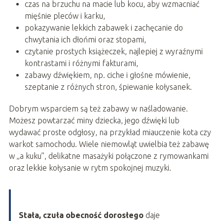
czas na brzuchu na macie lub kocu, aby wzmacniać
mięśnie pleców i karku,
pokazywanie lekkich zabawek i zachęcanie do
chwytania ich dłońmi oraz stopami,
czytanie prostych książeczek, najlepiej z wyraźnymi
kontrastami i różnymi fakturami,
zabawy dźwiękiem, np. ciche i głośne mówienie,
szeptanie z różnych stron, śpiewanie kołysanek.
Dobrym wsparciem są też zabawy w naśladowanie.
Możesz powtarzać miny dziecka, jego dźwięki lub
wydawać proste odgłosy, na przykład miauczenie kota czy
warkot samochodu. Wiele niemowląt uwielbia też zabawę
w „a kuku”, delikatne masażyki połączone z rymowankami
oraz lekkie kołysanie w rytm spokojnej muzyki.
Stała, czuła obecność dorosłego
daje