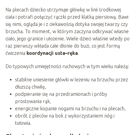
Na plecach dziecko utrzymuje główkę w linii środkowej
ciała i potrafi połączyć rączki przed klatką piersiową. Bawi
się nimi, ogląda je i z ciekawością dotyka swojej twarzy czy
brzucha. To moment, w którym zaczyna odkrywać własne
ciało, jego granice i ułożenie. Wiele dzieci właśnie wtedy po
raz pierwszy wkłada całe dłonie do buzi, co jest formą
ćwiczenia
koordynacji usta–ręka
.
Do typowych umiejętności ruchowych w tym wieku należą:
stabilne uniesienie główki w leżeniu na brzuchu przez
dłuższą chwilę,
podpieranie się na przedramionach i próby
prostowania rąk,
energiczne kopanie nogami na brzuchu i na plecach,
obrót z pleców na bok z wykorzystaniem nóg i
tułowia.