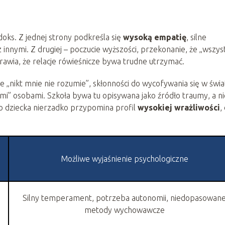
doks. Z jednej strony podkreśla się
wysoką empatię
, silne
 innymi. Z drugiej – poczucie wyższości, przekonanie, że „wszys
sprawia, że relacje rówieśnicze bywa trudne utrzymać.
e „nikt mnie nie rozumie”, skłonności do wycofywania się w świa
mi” osobami. Szkoła bywa tu opisywana jako źródło traumy, a ni
o dziecka nierzadko przypomina profil
wysokiej wrażliwości
,
Możliwe wyjaśnienie psychologiczne
Silny temperament, potrzeba autonomii, niedopasowan
metody wychowawcze