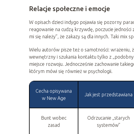
Relacje społeczne i emocje
W opisach dzieci indygo pojawia się pozorny para
reagowanie na cudzą krzywdę, poczucie jedności z
mi się należy”, że zakazy są dla innych. Taki mix 
Wielu autorów pisze też o samotności: wrażeniu, ż
wewnętrzny i szukania kontaktu tylko z „podobny
miejsce rozwoju. Jednocześnie zachowanie takieg
którym mówi się również w psychologii.
Cecha opisywana
Jak jest przedstawiana
w New Age
Bunt wobec
Odrzucanie „starych
zasad
systemów”