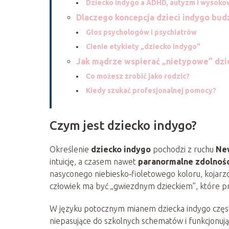
Dziecko indygo a ADHD, autyzm i wysoko
Dlaczego koncepcja dzieci indygo bud
Głos psychologów i psychiatrów
Cienie etykiety „dziecko indygo”
Jak mądrze wspierać „nietypowe” dzi
Co możesz zrobić jako rodzic?
Kiedy szukać profesjonalnej pomocy?
Czym jest dziecko indygo?
Określenie
dziecko indygo
pochodzi z ruchu
Ne
intuicję, a czasem nawet
paranormalne zdolnośc
nasyconego niebiesko‑fioletowego koloru, kojarz
człowiek ma być „gwiezdnym dzieckiem”, które prz
W języku potocznym mianem dziecka indygo często
niepasujące do szkolnych schematów i funkcjonują