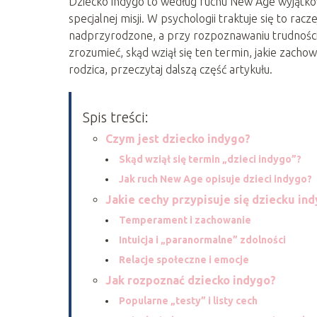
Dziecko indygo to według ruchu New Age wyjątkowa
specjalnej misji. W psychologii traktuje się to ra
nadprzyrodzone, a przy rozpoznawaniu trudności w
zrozumieć, skąd wziął się ten termin, jakie zachow
rodzica, przeczytaj dalszą część artykułu.
Spis treści:
Czym jest dziecko indygo?
Skąd wziął się termin „dzieci indygo”?
Jak ruch New Age opisuje dzieci indygo?
Jakie cechy przypisuje się dziecku in
Temperament i zachowanie
Intuicja i „paranormalne” zdolności
Relacje społeczne i emocje
Jak rozpoznać dziecko indygo?
Popularne „testy” i listy cech