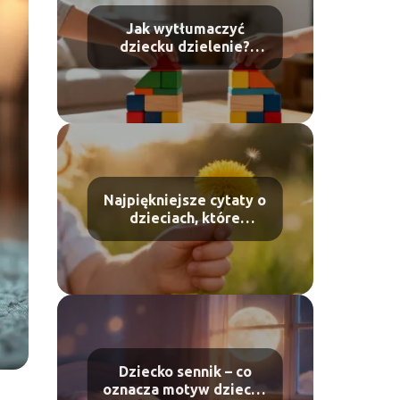
Jak wytłumaczyć
dziecku dzielenie?
Proste metody i
przykłady
Najpiękniejsze cytaty o
dzieciach, które
wzruszają do łez
Dziecko sennik – co
oznacza motyw dziecka