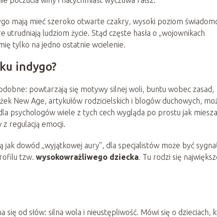
ygo mają mieć szeroko otwarte czakry, wysoki poziom świadomo
re utrudniają ludziom życie. Stąd częste hasła o „wojownikach
mię tylko na jedno ostatnie wcielenie.
cku indygo?
podobne: powtarzają się motywy silnej woli, buntu wobec zasad,
książek New Age, artykułów rodzicielskich i blogów duchowych, mo
ż dla psychologów wiele z tych cech wygląda po prostu jak miesz
z regulacją emocji.
 jak dowód „wyjątkowej aury”, dla specjalistów może być sygn
rofilu tzw.
wysokowrażliwego dziecka
. Tu rodzi się najwięks
ię od słów: silna wola i nieustępliwość. Mówi się o dzieciach, 