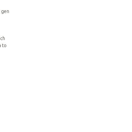
y gen
ych
a to