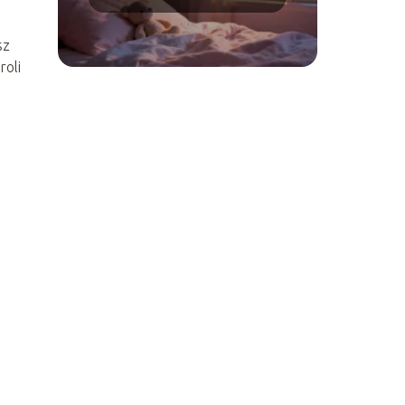
we śnie?
sz
roli