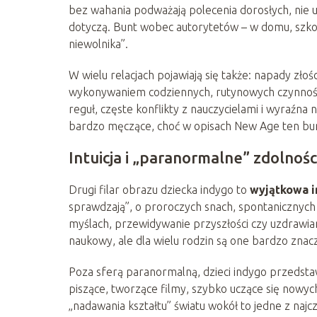
bez wahania podważają polecenia dorosłych, nie uz
dotyczą. Bunt wobec autorytetów – w domu, szko
niewolnika”.
W wielu relacjach pojawiają się także: napady złoś
wykonywaniem codziennych, rutynowych czynnośc
reguł, częste konflikty z nauczycielami i wyraźn
bardzo męczące, choć w opisach New Age ten bunt
Intuicja i „paranormalne” zdolnośc
Drugi filar obrazu dziecka indygo to
wyjątkowa i
sprawdzają”, o proroczych snach, spontanicznych
myślach, przewidywanie przyszłości czy uzdrawia
naukowy, ale dla wielu rodzin są one bardzo znac
Poza sferą paranormalną, dzieci indygo przedstawi
piszące, tworzące filmy, szybko uczące się nowych
„nadawania kształtu” światu wokół to jedne z najc