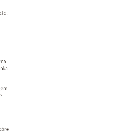
ści,
żna
anka
ałem
ze
które