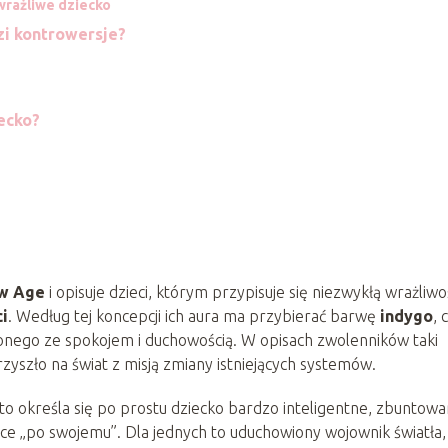
wrażliwe dziecko
zi kontrowersje?
ecko?
w Age
i opisuje dzieci, którym przypisuje się niezwykłą wrażliwo
i
. Według tej koncepcji ich aura ma przybierać barwę
indygo
, 
onego ze spokojem i duchowością. W opisach zwolenników taki
yszło na świat z misją zmiany istniejących systemów.
 określa się po prostu dziecko bardzo inteligentne, zbuntowa
ce „po swojemu”. Dla jednych to uduchowiony wojownik światła,