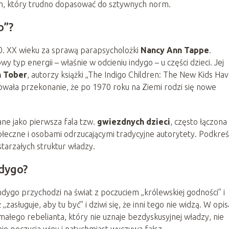
em, który trudno dopasować do sztywnych norm.
o”?
70. XX wieku za sprawą parapsycholożki
Nancy Ann Tappe
.
wy typ energii – właśnie w odcieniu indygo – u części dzieci. Jej
n Tober
, autorzy książki „The Indigo Children: The New Kids Ha
zowała przekonanie, że po 1970 roku na Ziemi rodzi się nowe
ne jako pierwsza fala tzw.
gwiezdnych dzieci
, często łączona
łeczne i osobami odrzucającymi tradycyjne autorytety. Podkreś
estarzałych struktur władzy.
ndygo?
ygo przychodzi na świat z poczuciem „królewskiej godności” i
zasługuje, aby tu być” i dziwi się, że inni tego nie widzą. W opi
małego rebelianta, który nie uznaje bezdyskusyjnej władzy, nie
nie poczucia winy i natychmiast wyczuwa fałsz.