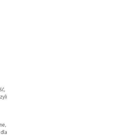
ść,
czyli
ne,
 dla