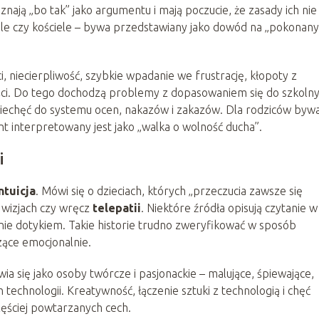
nają „bo tak” jako argumentu i mają poczucie, że zasady ich nie
le czy kościele – bywa przedstawiany jako dowód na „pokonan
ci, niecierpliwość, szybkie wpadanie we frustrację, kłopoty z
i. Do tego dochodzą problemy z dopasowaniem się do szkoln
a niechęć do systemu ocen, nakazów i zakazów. Dla rodziców byw
 interpretowany jest jako „walka o wolność ducha”.
i
ntuicja
. Mówi się o dzieciach, których „przeczucia zawsze się
 wizjach czy wręcz
telepatii
. Niektóre źródła opisują czytanie w
nie dotykiem. Takie historie trudno zweryfikować w sposób
zące emocjonalnie.
a się jako osoby twórcze i pasjonackie – malujące, śpiewające,
 technologii. Kreatywność, łączenie sztuki z technologią i chęć
zęściej powtarzanych cech.