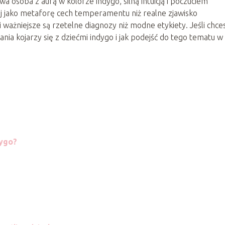
 osoba z aurą w kolorze indygo, silną intuicją i poczuciem
czej jako metaforę cech temperamentu niż realne zjawisko
ażniejsze są rzetelne diagnozy niż modne etykiety. Jeśli chce
ania kojarzy się z dziećmi indygo i jak podejść do tego tematu w 
dygo?