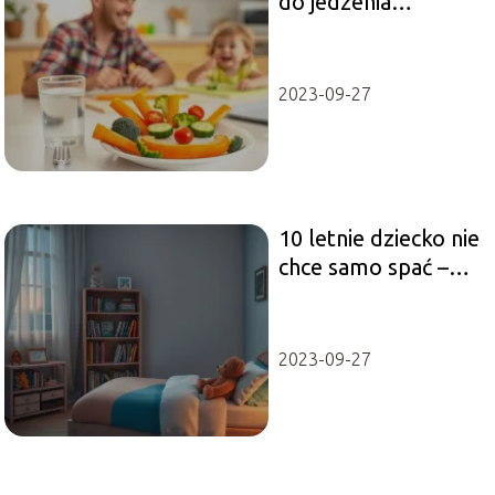
do jedzenia
warzyw? Skuteczne
sposoby
2023-09-27
10 letnie dziecko nie
chce samo spać –
jak mu pomóc
zasnąć?
2023-09-27