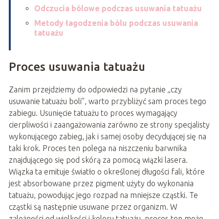
Odczucia bólowe podczas usuwania tatuażu
Metody łagodzenia bólu podczas usuwania
tatuażu
Proces usuwania tatuażu
Zanim przejdziemy do odpowiedzi na pytanie „czy
usuwanie tatuażu boli”, warto przybliżyć sam proces tego
zabiegu. Usunięcie tatuażu to proces wymagający
cierpliwości i zaangażowania zarówno ze strony specjalisty
wykonującego zabieg, jak i samej osoby decydującej się na
taki krok. Proces ten polega na niszczeniu barwnika
znajdującego się pod skórą za pomocą wiązki lasera.
Wiązka ta emituje światło o określonej długości fali, które
jest absorbowane przez pigment użyty do wykonania
tatuażu, powodując jego rozpad na mniejsze cząstki. Te
cząstki są następnie usuwane przez organizm. W
zależności od wielkości i koloru tatuażu, proces ten może