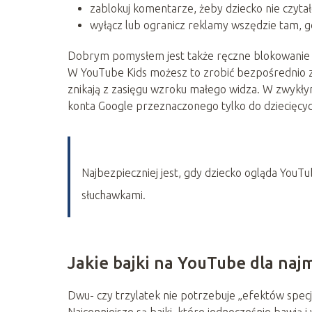
zablokuj komentarze, żeby dziecko nie czyta
wyłącz lub ogranicz reklamy wszędzie tam, g
Dobrym pomysłem jest także ręczne blokowanie k
W YouTube Kids możesz to zrobić bezpośrednio z 
znikają z zasięgu wzroku małego widza. W zwykł
konta Google przeznaczonego tylko do dziecięcych
Najbezpieczniej jest, gdy dziecko ogląda YouT
słuchawkami.
Jakie bajki na YouTube dla naj
Dwu- czy trzylatek nie potrzebuje „efektów specjal
Najcenniejsze są bajki, które jednocześnie bawią