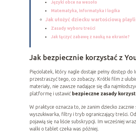
Języki obce na wesoło
Matematyka, informatyka i logika
Jak ułożyć dziecku wartościową playli
Zasady wyboru treści
Jak łączyć zabawę z nauką na ekranie?
Jak bezpiecznie korzystać z Yo
Pięciolatek, który nagle dostaje pełny dostęp do
przestraszyć tego, co zobaczy. Krótki film z ulu
materiały, nie zawsze nadające się dla najmłodsz
platformę i ustawić
bezpieczne zasady korzyst
W praktyce oznacza to, że zanim dziecko zacznie s
wyszukiwarka, filtry i tryb ograniczający treści. Od 
pojawią się na liście subskrypcji. Im wcześniej w
walki o tablet czeka was później.