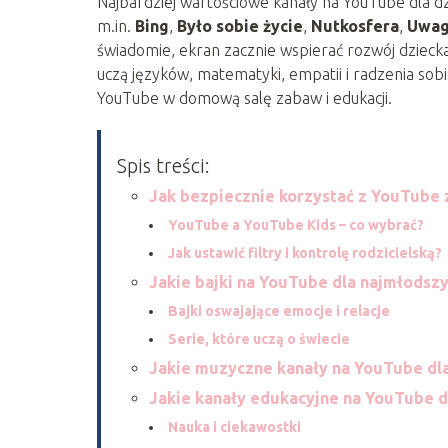
Najbardziej wartościowe kanały na YouTube dla dzi
m.in.
Bing
,
Było sobie życie
,
Nutkosfera
,
Uwag
świadomie, ekran zacznie wspierać rozwój dziecka
uczą języków, matematyki, empatii i radzenia sob
YouTube w domową salę zabaw i edukacji.
Spis treści:
Jak bezpiecznie korzystać z YouTube 
YouTube a YouTube Kids – co wybrać?
Jak ustawić filtry i kontrolę rodzicielską?
Jakie bajki na YouTube dla najmłodsz
Bajki oswajające emocje i relacje
Serie, które uczą o świecie
Jakie muzyczne kanały na YouTube dla
Jakie kanały edukacyjne na YouTube dl
Nauka i ciekawostki