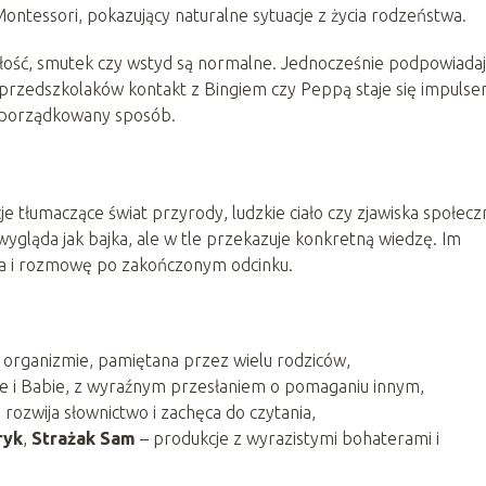
ontessori, pokazujący naturalne sytuacje z życia rodzeństwa.
złość, smutek czy wstyd są normalne. Jednocześnie podpowiadaj
u przedszkolaków kontakt z Bingiem czy Peppą staje się impulse
 uporządkowany sposób.
e tłumaczące świat przyrody, ludzkie ciało czy zjawiska społecz
wygląda jak bajka, ale w tle przekazuje konkretną wiedzę. Im
nia i rozmowę po zakończonym odcinku.
m organizmie, pamiętana przez wielu rodziców,
 i Babie, z wyraźnym przesłaniem o pomaganiu innym,
a rozwija słownictwo i zachęca do czytania,
ryk
,
Strażak Sam
– produkcje z wyrazistymi bohaterami i