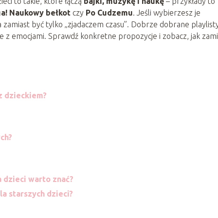
eci to takie, które łączą
bajki, muzykę i naukę
– przykłady to
a! Naukowy bełkot
czy
Po Cudzemu
. Jeśli wybierzesz je
 zamiast być tylko „zjadaczem czasu”. Dobrze dobrane playlist
ie z emocjami. Sprawdź konkretne propozycje i zobacz, jak zami
z dzieckiem?
ych?
 dzieci warto znać?
a starszych dzieci?