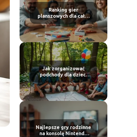
Ranking gier
planszowych dla całej
rodziny – co wybrać?
Jak zorganizować
podchody dla dzieci
krok po kroku?
Najlepsze gry rodzinne
na konsolę Nintendo