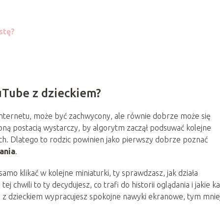
stę?
uTube z dzieckiem?
 Internetu, może być zachwycony, ale równie dobrze może się
bioną postacią wystarczy, by algorytm zaczął podsuwać kolejne
ych. Dlatego to rodzic powinien jako pierwszy dobrze poznać
ania
.
amo klikać w kolejne miniaturki, ty sprawdzasz, jak działa
tej chwili to ty decydujesz, co trafi do historii oglądania i jakie k
raz z dzieckiem wypracujesz spokojne nawyki ekranowe, tym mnie