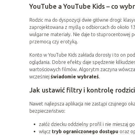
YouTube a YouTube Kids – co wybr
Rodzic ma do dyspozycji dwie główne drogi: klas
zaprojektowana z myślą o odbiorcach do około 13. 
wulgarne materiały. Nie daje to stuprocentowej 
przemocą czy erotyką.
Konto w YouTube Kids zakłada dorosły i to on poda
oglądania. Dobre efekty daje spędzenie kilkudzies
wartościowych filmów. Algorytm zaczyna wówczas
wcześniej
świadomie wybrałeś
.
Jak ustawić filtry i kontrolę rodzic
Nawet najlepsza aplikacja nie zastąpi czujnego ok
bezpieczeństwo:
załóż dziecku oddzielny profil i nie mieszaj go
włącz
tryb ograniczonego dostępu
oraz op