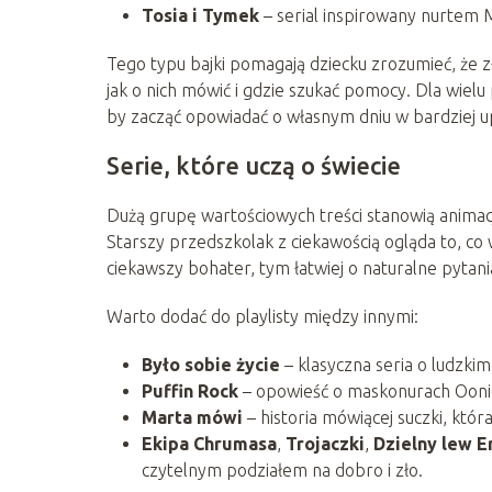
Tosia i Tymek
– serial inspirowany nurtem M
Tego typu bajki pomagają dziecku zrozumieć, że 
jak o nich mówić i gdzie szukać pomocy. Dla wiel
by zacząć opowiadać o własnym dniu w bardziej
Serie, które uczą o świecie
Dużą grupę wartościowych treści stanowią animacj
Starszy przedszkolak z ciekawością ogląda to, co 
ciekawszy bohater, tym łatwiej o naturalne pyta
Warto dodać do playlisty między innymi:
Było sobie życie
– klasyczna seria o ludzki
Puffin Rock
– opowieść o maskonurach Oonie
Marta mówi
– historia mówiącej suczki, któr
Ekipa Chrumasa
,
Trojaczki
,
Dzielny lew E
czytelnym podziałem na dobro i zło.