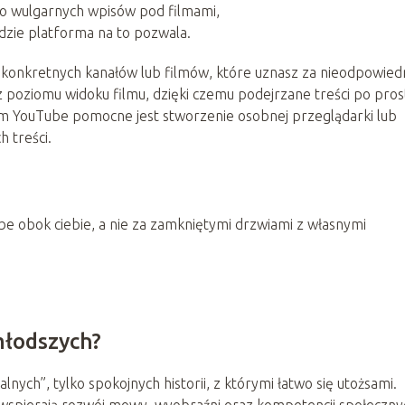
ło wulgarnych wpisów pod filmami,
dzie platforma na to pozwala.
onkretnych kanałów lub filmów, które uznasz za nieodpowiedn
poziomu widoku filmu, dzięki czemu podejrzane treści po pros
ym YouTube pomocne jest stworzenie osobnej przeglądarki lub
 treści.
ube obok ciebie, a nie za zamkniętymi drzwiami z własnymi
młodszych?
nych”, tylko spokojnych historii, z którymi łatwo się utożsami.
 i wspierają rozwój mowy, wyobraźni oraz kompetencji społeczny