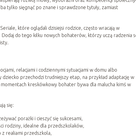
eba tylko sięgnąć po znane i sprawdzone tytuły, zamiast
riale, które oglądali dzisiejsi rodzice, często wracają w
t. Dodaj do tego kilku nowych bohaterów, którzy uczą radzenia 
sty.
ocjami, relacjami i codziennymi sytuacjami w domu albo
 dziecko przechodzi trudniejszy etap, na przykład adaptację w
ch momentach kreskówkowy bohater bywa dla malucha kimś w
ją się:
eżywać porażki i cieszyć się sukcesami,
ści rodziny, idealne dla przedszkolaków,
o z realiami przedszkola,