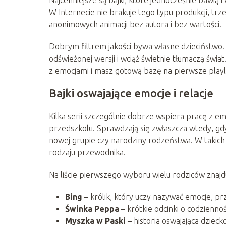
W Internecie nie brakuje tego typu produkcji, trz
anonimowych animacji bez autora i bez wartości.
Dobrym filtrem jakości bywa własne dzieciństwo. Se
odświeżonej wersji i wciąż świetnie tłumaczą świa
z emocjami i masz gotową bazę na pierwsze playli
Bajki oswajające emocje i relacje
Kilka serii szczególnie dobrze wspiera pracę z em
przedszkolu. Sprawdzają się zwłaszcza wtedy, gdy
nowej grupie czy narodziny rodzeństwa. W taki
rodzaju przewodnika.
Na liście pierwszego wyboru wielu rodziców znajdu
Bing
– królik, który uczy nazywać emocje, prz
Świnka Peppa
– krótkie odcinki o codzienno
Myszka w Paski
– historia oswajająca dzieck