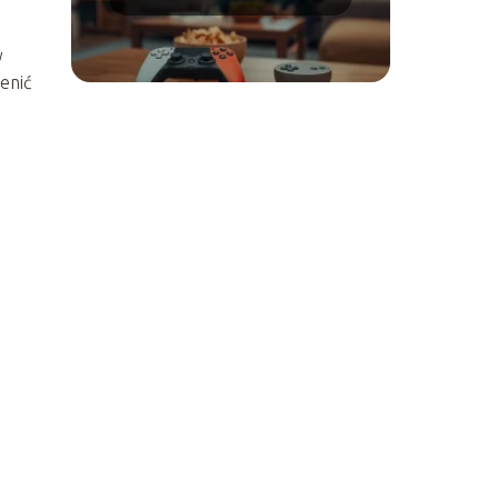
Switch i PS5
y
enić