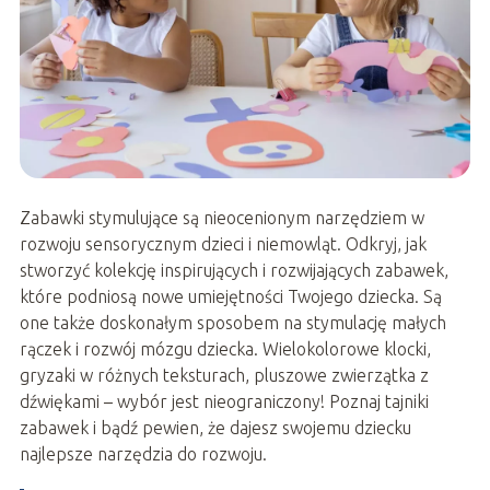
Zabawki stymulujące są nieocenionym narzędziem w
rozwoju sensorycznym dzieci i niemowląt. Odkryj, jak
stworzyć kolekcję inspirujących i rozwijających zabawek,
które podniosą nowe umiejętności Twojego dziecka. Są
one także doskonałym sposobem na stymulację małych
rączek i rozwój mózgu dziecka. Wielokolorowe klocki,
gryzaki w różnych teksturach, pluszowe zwierzątka z
dźwiękami – wybór jest nieograniczony! Poznaj tajniki
zabawek i bądź pewien, że dajesz swojemu dziecku
najlepsze narzędzia do rozwoju.