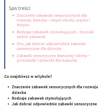
Spis treści:
Znaczenie zabawek sensorycznych dla
rozwoju dziecka – zmysł słuchu, węchu i
dotyku
Rodzaje zabawek stymulujących – Szeroki
wybór zabawek
Oto, jak dobrać odpowiednie zabawki
sensoryczne dla dziecka
Zabawki sensoryczne domowej roboty –
grzechotki i piłeczki dla malucha
Co znajdziesz w artykule?
Znaczenie zabawek sensorycznych dla rozwoju
dziecka
Rodzaje zabawek stymulujących
Jak dobrać odpowiednie zabawki sensoryczne