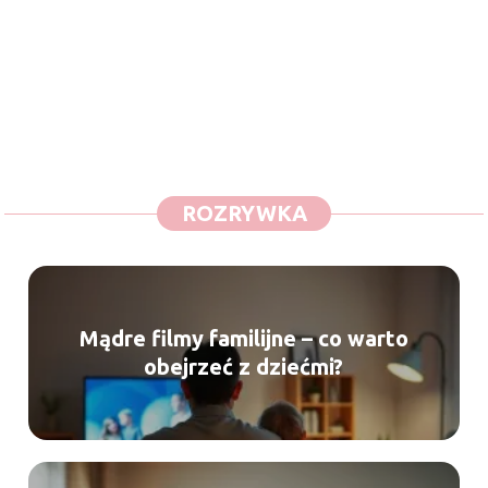
ROZRYWKA
Mądre filmy familijne – co warto
obejrzeć z dziećmi?