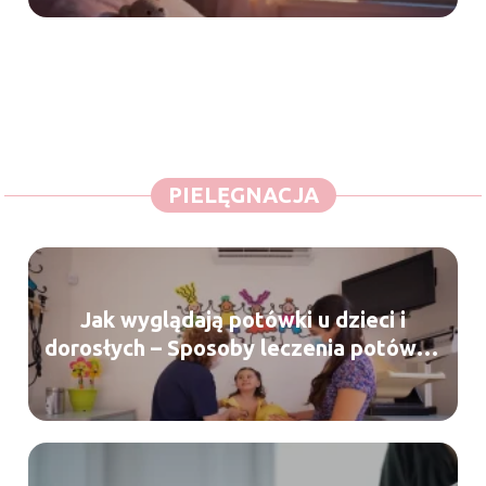
PIELĘGNACJA
Jak wyglądają potówki u dzieci i
dorosłych – Sposoby leczenia potówek
i zapobieganie